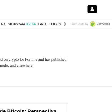
TRX
$0.327544
0.20%
FIGR_HELOC
$1.035
1.40%
HYPE
$55.84
2.50
Price data by
ed on crypto for Fortune and has published
odo, and elsewhere.
e Bitcoin: Perspectiva