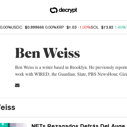
0.00%
USDC
$0.999666
0.00%
XRP
$1.03
-1.00%
SOL
$73.82
1.40%
Ben Weiss
Ben Weiss is a writer based in Brooklyn. He previously report
work with WIRED, the Guardian, Slate, PBS NewsHour, Gizm
eiss
NFTs Rezagados Detrás Del Auge d