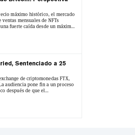
recio máximo histórico, el mercado
e ventas mensuales de NFTs
 una fuerte caída desde un máximo
022, según datos de CryptoSlam.
 los mayores inversores en
ntrevista con Decrypt durante el
ied, Sentenciado a 25
exchange de criptomonedas FTX,
 La audiencia pone fin a un proceso
co después de que el
 en la corte que el ex prodigio de
 billetera personal. Bankman-Fried
tes para financiar inversiones de