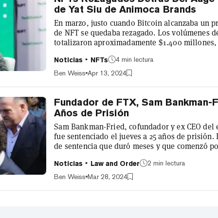
de Yat Siu de Animoca Brands
En marzo, justo cuando Bitcoin alcanzaba un p
de NFT se quedaba rezagado. Los volúmenes d
totalizaron aproximadamente $1.400 millones,
de alrededor de $6.000 millones en enero de 2
4 min lectura
Noticias
NFTs
Yat Siu, presidente de Animoca Brands, uno de
startups de Web3, no está preocupado. En una e
Ben Weiss
Apr 13, 2024
Paris Blockchain Week, Siu dijo que todavía...
Fundador de FTX, Sam Bankman-Fr
Años de Prisión
Sam Bankman-Fried, cofundador y ex CEO del 
fue sentenciado el jueves a 25 años de prisión.
de sentencia que duró meses y que comenzó po
Departamento de Justicia argumentara con éxito
2 min lectura
Noticias
Law and Order
las criptomonedas había utilizado FTX como su
sacó más de $8.000 millones de fondos de clien
Ben Weiss
Mar 28, 2024
alto riesgo, patrocinios pagados a ce...