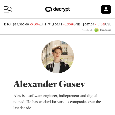
Coin Prices
$64,305.00
$1,900.19
$587.04
BTC
-0.60%
ETH
-0.30%
BNB
-1.40%
USDC
Price data by
Alexander Gusev
Alex is a software engineer, indiepreneur and digital
nomad. He has worked for various companies over the
last decade.