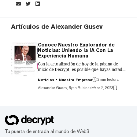
Artículos de Alexander Gusev
Conoce Nuestro Explorador de
Noticias: Uniendo la IA Con La
Experiencia Humana
Con la actualización de hoy de la página de
inicio de Decrypt, es posible que hayas notado
la adición de una nueva sección con una huella
modesta: un feed de titulares de noticias de
2 min lectura
Noticias
Nuestra Empresa
última hora resumidos a través de una
Alexander Gusev, Ryan Bubinski
Mar 7, 2023
Inteligencia Artificial y generados a partir de
fuentes de toda la web. A esta función la
llamamos Explorador de Noticias. 💇‍♀️En
Decrypt iniciamos marzo con un nuevo look💇
Ahora además de ofrecerte la mejor
información, también deleitamos tus ojos con
un visual más limpio y b...
Tu puerta de entrada al mundo de Web3