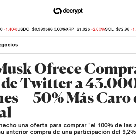
30
-1.40%
USDC
$0.999586
0.00%
XRP
$1.025
-2.60%
SOL
$72.96
-1
egocios
Musk Ofrece Compra
de Twitter a 43.00
nes —50% Más Caro d
al
hecho una oferta para comprar "el 100% de las 
 su anterior compra de una participación del 9,2%