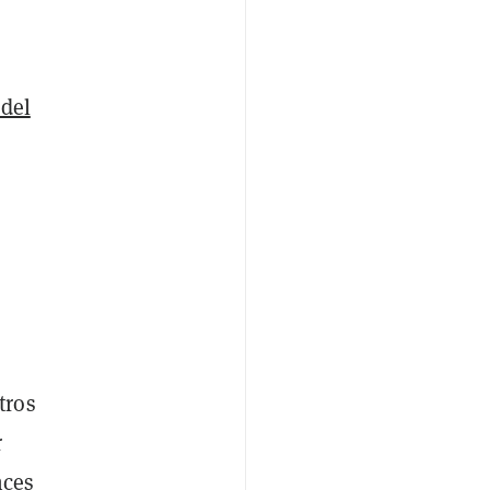
 del
tros
r
nces