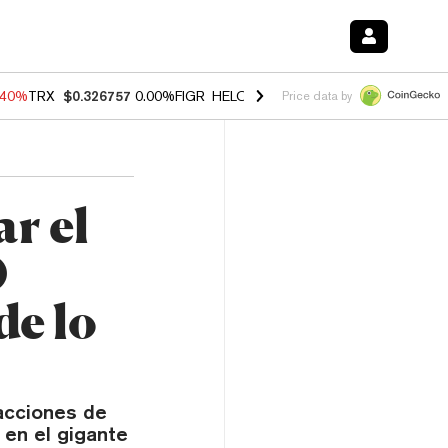
.40%
TRX
$0.326757
0.00%
FIGR_HELOC
$1.035
0.20%
HYPE
$55.60
Price data by
r el
0
e lo
acciones de
 en el gigante