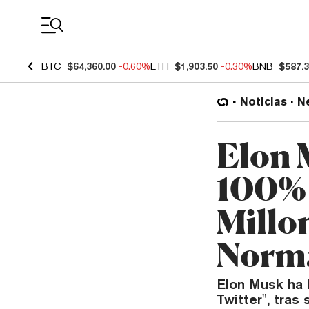
Coin Prices
BTC
$64,360.00
-0.60%
ETH
$1,903.50
-0.30%
BNB
$587.
Noticias
N
Elon 
100% 
Millo
Norm
Elon Musk ha 
Twitter", tras