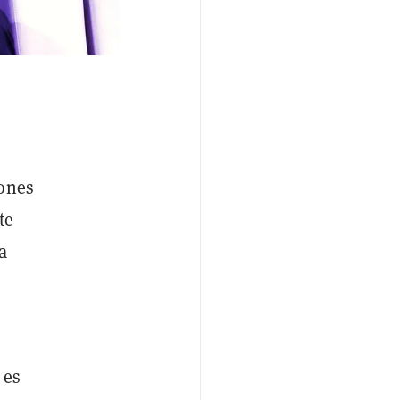
iones
te
a
 es