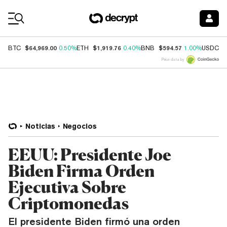
Coin Prices
$64,969.00
$1,919.76
$594.57
$
BTC
0.50%
ETH
0.40%
BNB
1.00%
USDC
Price data by
Noticias
Negocios
EEUU: Presidente Joe
Biden Firma Orden
Ejecutiva Sobre
Criptomonedas
El presidente Biden firmó una orden