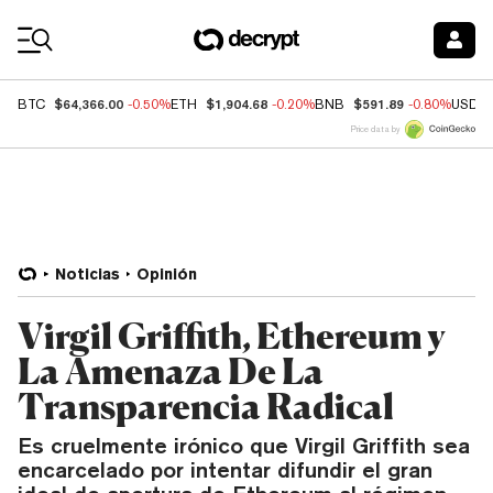
Coin Prices
$64,366.00
$1,904.68
$591.89
BTC
-0.50%
ETH
-0.20%
BNB
-0.80%
USDC
Price data by
Noticias
Opinión
Virgil Griffith, Ethereum y
La Amenaza De La
Transparencia Radical
Es cruelmente irónico que Virgil Griffith sea
encarcelado por intentar difundir el gran