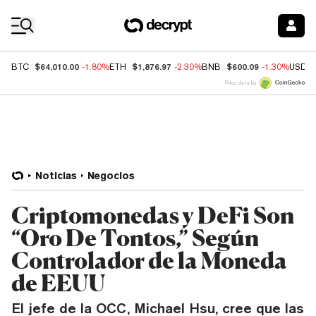
Coin Prices
$64,010.00
$1,876.97
$600.09
BTC
-1.80%
ETH
-2.30%
BNB
-1.30%
USDC
Price data by
Noticias
Negocios
Criptomonedas y DeFi Son
“Oro De Tontos,” Según
Controlador de la Moneda
de EEUU
El jefe de la OCC, Michael Hsu, cree que las