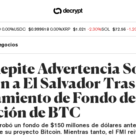
9
0.00%
USDC
$0.999618
0.00%
XRP
$1.021
-2.30%
SOL
$72.56
-1.
egocios
epite Advertencia S
n a El Salvador Tras
miento de Fondo de
ión de BTC
probó un fondo de $150 millones de dólares ante
 su proyecto Bitcoin. Mientras tanto, el FMI rei