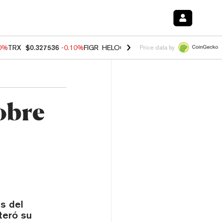
20%
TRX
$0.327536
-0.10%
FIGR_HELOC
$1.035
0.20%
HYPE
$55.58
Price data by
obre
s del
teró su