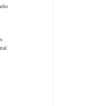
ulio
es
onal