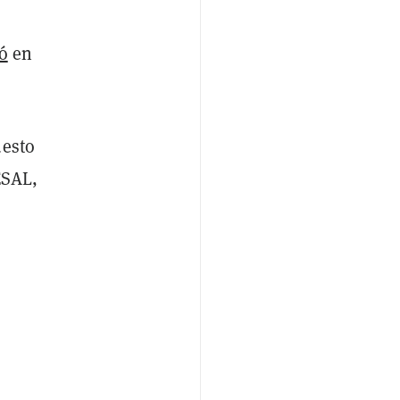
ó
en
uesto
ESAL,