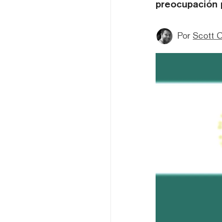
preocupación po
Por
Scott C