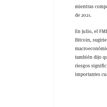
mientras compar
de 2021.
En julio, el FM
Bitcoin, sugir
macroeconómica
también dijo q
riesgos signifi
importantes cua