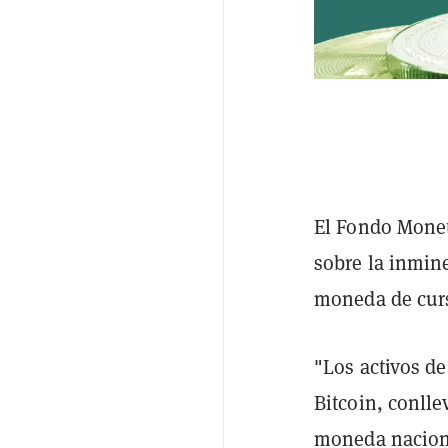
El Fondo Monet
sobre la inmin
moneda de curs
"Los activos d
Bitcoin, conlle
moneda naciona