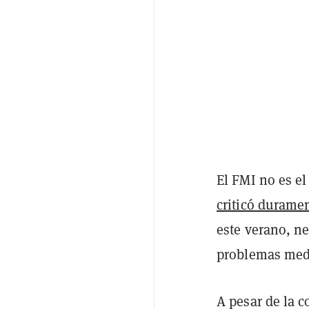
El FMI no es e
criticó durame
este verano, ne
problemas medi
A pesar de la c