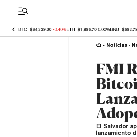
Coin Prices
BTC
$64,239.00
-0.40%
ETH
$1,895.70
0.00%
BNB
$592.7
Noticias
N
FMI R
Bitcoi
Lanza
Adopc
El Salvador a
lanzamiento de