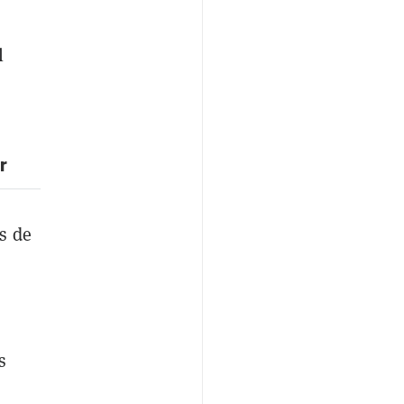
l
r
s de
s