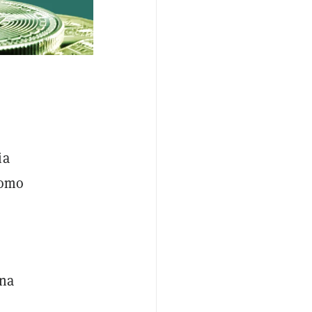
ia
omo
una