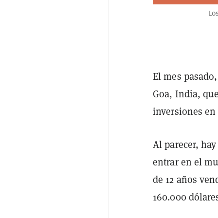
Lo
El mes pasado,
Goa, India, qu
inversiones en
Al parecer, ha
entrar en el m
de 12 años ven
160.000 dólare