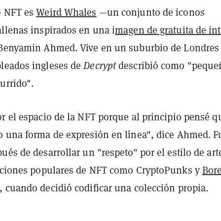
e NFT es
Weird Whales
—un conjunto de iconos
allenas inspirados en una i
magen de gratuita de int
 Benyamin Ahmed. Vive en un suburbio de Londres
leados ingleses de
Decrypt
describió como "peque
urrido".
r el espacio de la NFT porque al principio pensé q
o una forma de expresión en línea", dice Ahmed. F
ués de desarrollar un "respeto" por el estilo de art
ecciones populares de NFT como CryptoPunks y
Bor
, cuando decidió codificar una colección propia.