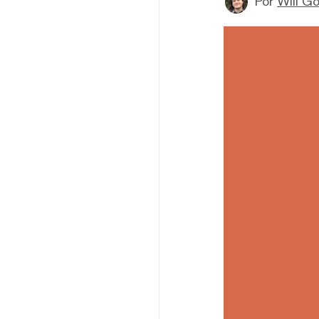
Por
Will G