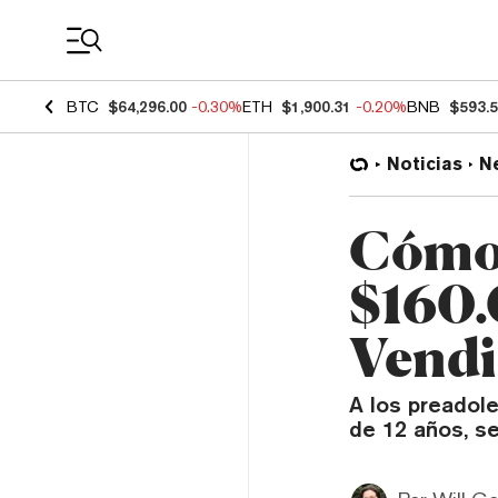
Coin Prices
BTC
$64,296.00
-0.30%
ETH
$1,900.31
-0.20%
BNB
$593.
Noticias
N
Cómo 
$160.
Vend
A los preadol
de 12 años, s