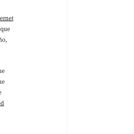
ernet
 que
ño,
ue
ue
e
ed