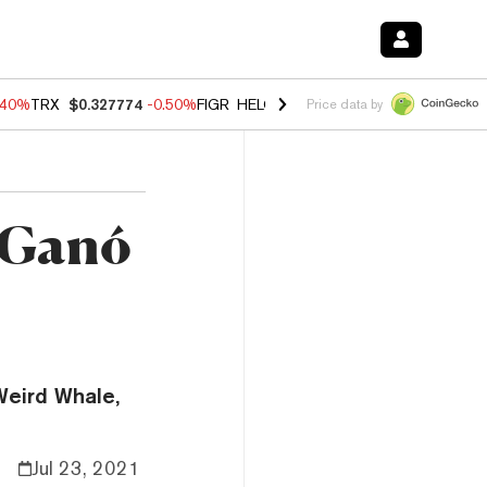
.40%
TRX
$0.327774
-0.50%
FIGR_HELOC
$1.035
0.20%
HYPE
$55.6
Price data by
 Ganó
Weird Whale,
Jul 23, 2021