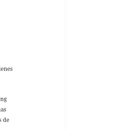
ienes
ing
nas
s de