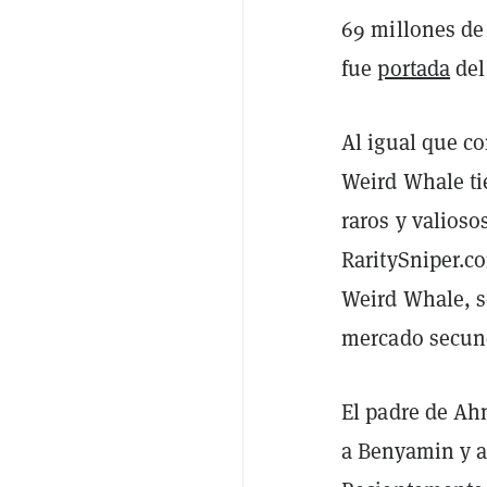
69 millones de 
fue
portada
de
Al igual que c
Weird Whale ti
raros y valioso
RaritySniper.co
Weird Whale, s
mercado secun
El padre de Ah
a Benyamin y a