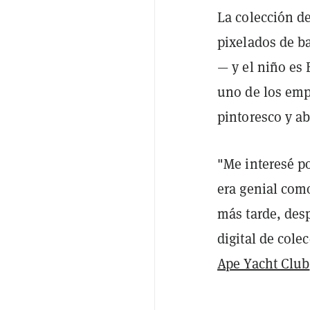
La colección d
pixelados de b
— y el niño es
uno de los emp
pintoresco y ab
"Me interesé po
era genial com
más tarde, desp
digital de col
Ape Yacht Club