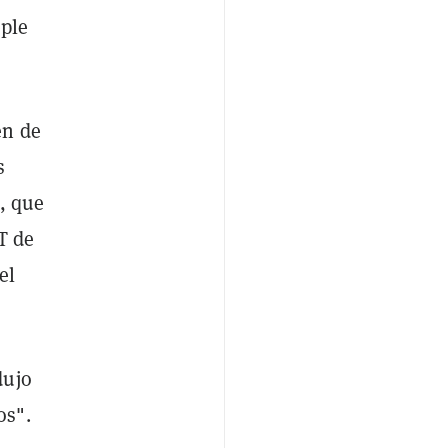
eple
en de
s
, que
T de
el
dujo
os".