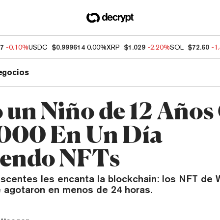
57
-0.10%
USDC
$0.999614
0.00%
XRP
$1.029
-2.20%
SOL
$72.60
-1
egocios
un Niño de 12 Años
000 En Un Día
iendo NFTs
escentes les encanta la blockchain: los NFT de 
e agotaron en menos de 24 horas.