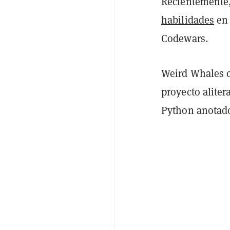
Recientemente
habilidades
en 
Codewars.
Weird Whales c
proyecto aliter
Python anotado