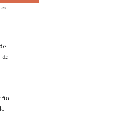
les
 de
n de
niño
de