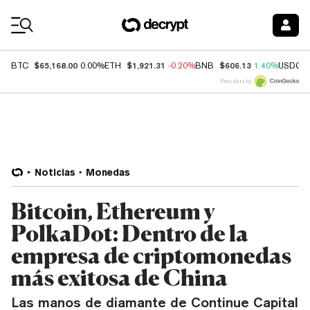
Coin Prices
$65,168.00
$1,921.31
$606.13
BTC
0.00%
ETH
-0.20%
BNB
1.40%
USDC
Price data by
Noticias
Monedas
Bitcoin, Ethereum y
PolkaDot: Dentro de la
empresa de criptomonedas
más exitosa de China
Las manos de diamante de Continue Capital