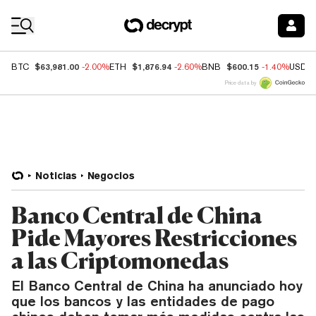
Coin Prices
$63,981.00
$1,876.94
$600.15
BTC
-2.00%
ETH
-2.60%
BNB
-1.40%
USDC
Price data by
Noticias
Negocios
Banco Central de China
Pide Mayores Restricciones
a las Criptomonedas
El Banco Central de China ha anunciado hoy
que los bancos y las entidades de pago