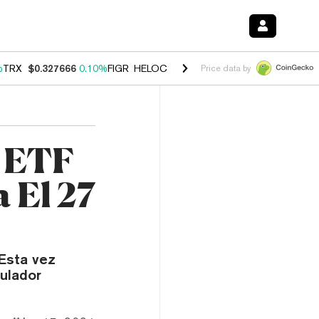
%
TRX
$0.327666
0.10%
FIGR_HELOC
$1.03
2.30%
HYPE
$54.10
-3.6
Price data by
l ETF
 El 27
 Esta vez
gulador