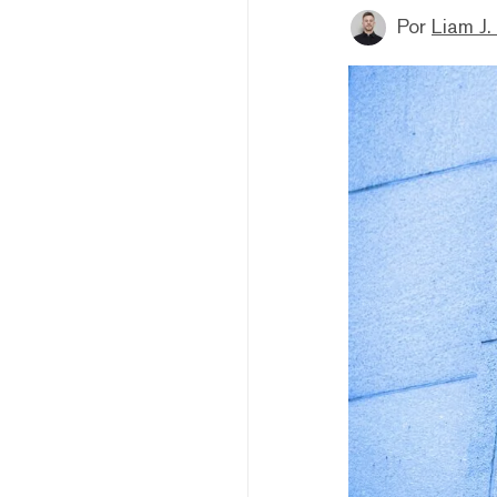
Por
Liam J. 