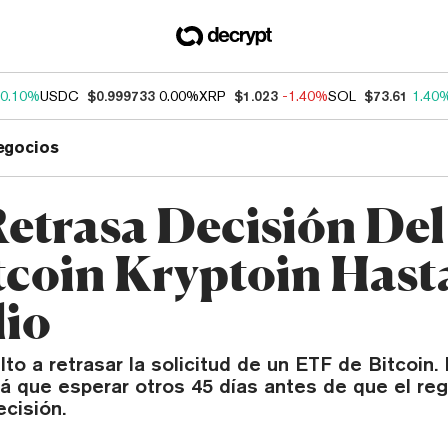
0.10%
USDC
$0.999733
0.00%
XRP
$1.023
-1.40%
SOL
$73.61
1.40
egocios
etrasa Decisión De
tcoin Kryptoin Hasta
lio
to a retrasar la solicitud de un ETF de Bitcoin.
á que esperar otros 45 días antes de que el re
cisión.