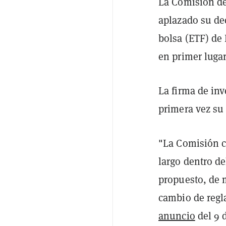
La Comisión de
aplazado su de
bolsa (ETF) de 
en primer luga
La firma de in
primera vez su
"La Comisión c
largo dentro d
propuesto, de 
cambio de regla
anuncio
del 9 