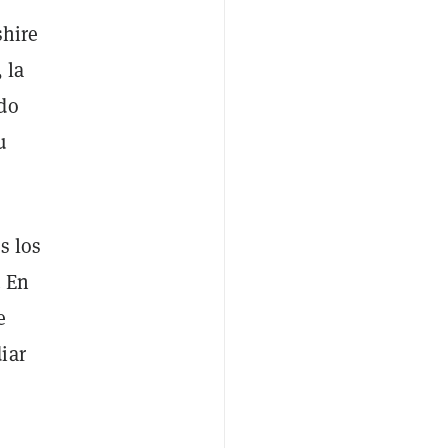
shire
 la
do
u
s los
. En
e
iar