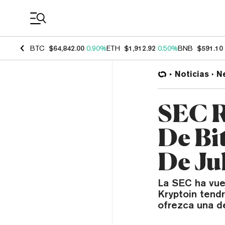
Coin Prices
BTC
$64,842.00
0.90%
ETH
$1,912.92
0.50%
BNB
$591.10
Noticias
N
SEC R
De Bi
De Ju
La SEC ha vuel
Kryptoin tendr
ofrezca una de