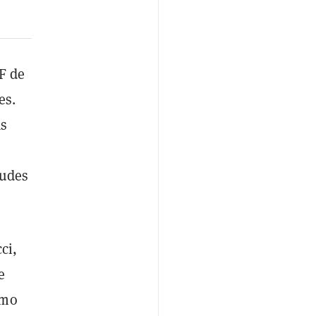
F de
es.
as
tudes
ci,
e
mo