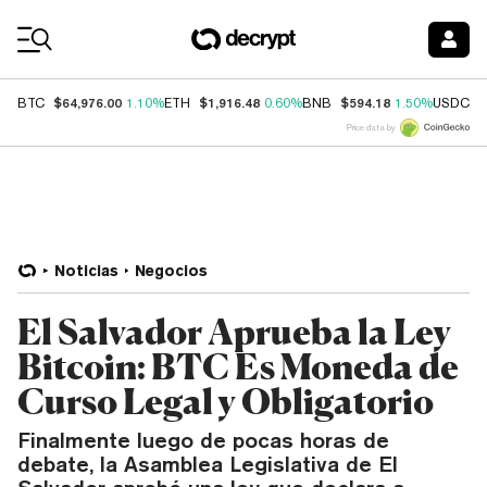
Coin Prices
$64,976.00
$1,916.48
$594.18
$
BTC
1.10%
ETH
0.60%
BNB
1.50%
USDC
Price data by
Noticias
Negocios
El Salvador Aprueba la Ley
Bitcoin: BTC Es Moneda de
Curso Legal y Obligatorio
Finalmente luego de pocas horas de
debate, la Asamblea Legislativa de El