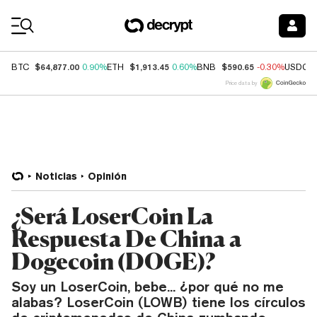
Coin Prices
$64,877.00
$1,913.45
$590.65
BTC
0.90%
ETH
0.60%
BNB
-0.30%
USDC
Price data by
Noticias
Opinión
¿Será LoserCoin La
Respuesta De China a
Dogecoin (DOGE)?
Soy un LoserCoin, bebe... ¿por qué no me
alabas? LoserCoin (LOWB) tiene los círculos