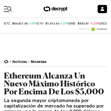
Coin Prices
$64,877.00
$1,913.43
$592.81
BTC
0.30%
ETH
0.20%
BNB
-0.20%
USDC
Price data by
Noticias
Monedas
Ethereum Alcanza Un
Nuevo Máximo Histórico
Por Encima De Los $3,000
La segunda mayor criptomoneda por
capitalización de mercado ha superado por