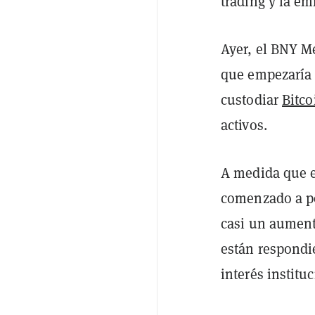
trading y la em
Ayer, el BNY M
que empezaría a
custodiar
Bitco
activos.
A medida que e
comenzado a po
casi un aument
están respondi
interés institu