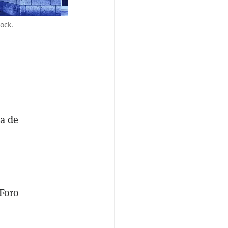
ock.
ia de
 Foro