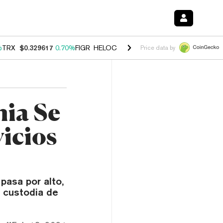
%
TRX
$0.329617
0.70%
FIGR_HELOC
$1.001
-2.70%
HYPE
$54.76
0.
Price data by
ia Se
icios
pasa por alto,
 custodia de