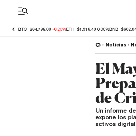
Coin Prices
BTC
$64,798.00
-0.20%
ETH
$1,916.40
0.00%
BNB
$602.0
Noticias
N
El Ma
Prepa
de Cr
Un informe de
expone los pl
activos digital