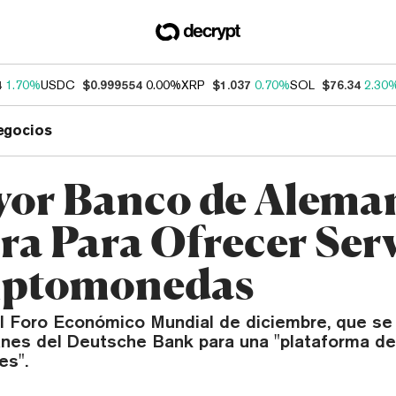
4
1.70%
USDC
$0.999554
0.00%
XRP
$1.037
0.70%
SOL
$76.34
2.30
egocios
yor Banco de Aleman
ra Para Ofrecer Serv
iptomonedas
l Foro Económico Mundial de diciembre, que se 
anes del Deutsche Bank para una "plataforma de
es".