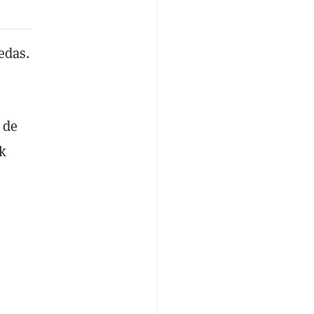
edas.
 de
k