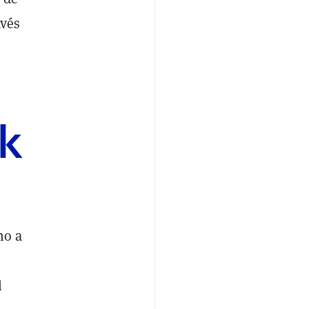
avés
no a
l