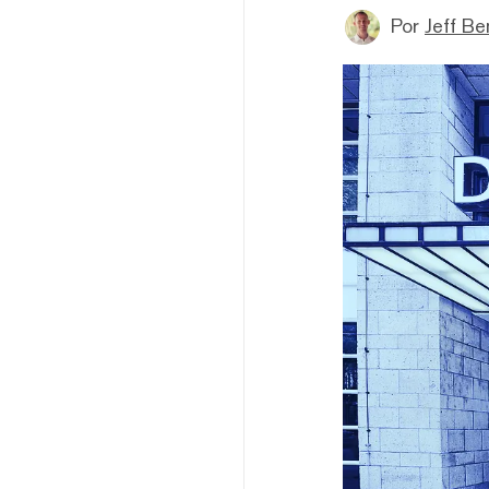
Por
Jeff B