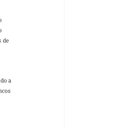
o
o
s de
ido a
ncos