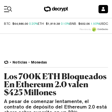
Coin Prices
$64,986.00
$1,919.38
$602.06
$
BTC
0.20%
ETH
0.10%
BNB
1.50%
USDC
Price data by
Noticias
Monedas
Los 700K ETH Bloqueados
En Ethereum 2.0 valen
$425 Millones
A pesar de comenzar lentamente, el
contrato de depósito del Ethereum 2.0 está