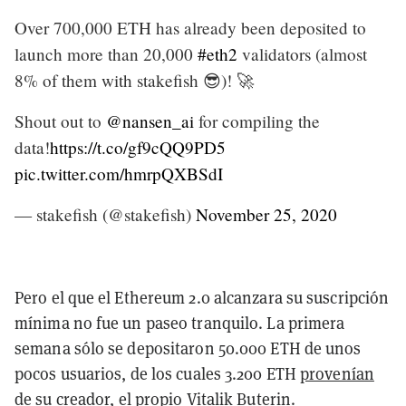
Over 700,000 ETH has already been deposited to
launch more than 20,000
#eth2
validators (almost
8% of them with stakefish 😎)! 🚀
Shout out to
@nansen_ai
for compiling the
data!
https://t.co/gf9cQQ9PD5
pic.twitter.com/hmrpQXBSdI
— stakefish (@stakefish)
November 25, 2020
Pero el que el Ethereum 2.0 alcanzara su suscripción
mínima no fue un paseo tranquilo. La primera
semana sólo se depositaron 50.000 ETH de unos
pocos usuarios, de los cuales 3.200 ETH
provenían
de su creador
, el propio Vitalik Buterin.