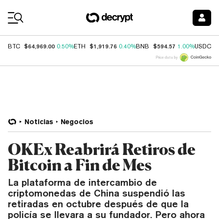
Coin Prices
$64,969.00
$1,919.76
$594.57
$
BTC
0.50%
ETH
0.40%
BNB
1.00%
USDC
Price data by
Noticias
Negocios
OKEx Reabrirá Retiros de
Bitcoin a Fin de Mes
La plataforma de intercambio de
criptomonedas de China suspendió las
retiradas en octubre después de que la
policía se llevara a su fundador. Pero ahora