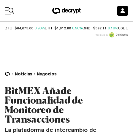
Coin Prices
$64,875.00
$1,912.80
$592.11
$
BTC
0.90%
ETH
0.50%
BNB
0.10%
USDC
Price data by
Noticias
Negocios
BitMEX Añade
Funcionalidad de
Monitoreo de
Transacciones
La platadorma de intercambio de