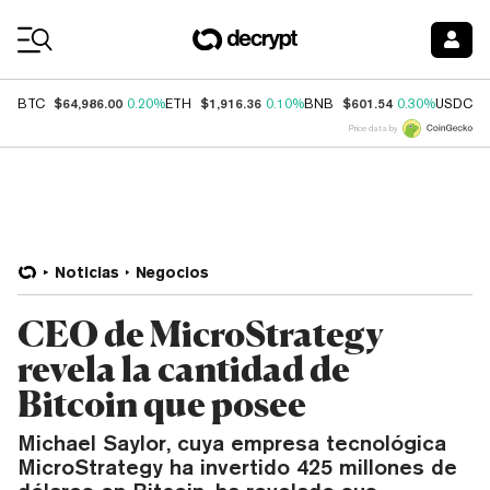
Coin Prices
$64,986.00
$1,916.36
$601.54
$
BTC
0.20%
ETH
0.10%
BNB
0.30%
USDC
Price data by
Noticias
Negocios
CEO de MicroStrategy
revela la cantidad de
Bitcoin que posee
Michael Saylor, cuya empresa tecnológica
MicroStrategy ha invertido 425 millones de