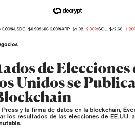
3
0.00%
USDC
$0.999586
0.00%
XRP
$1.02
-2.30%
SOL
$72.66
-1.2
egocios
tados de Elecciones 
os Unidos se Public
 Blockchain
Press y la firma de datos en la blockchain, Ever
var los resultados de las elecciones de EE.UU. 
mutable.