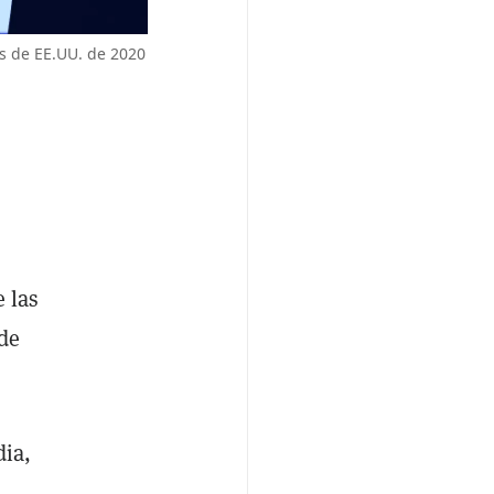
es de EE.UU. de 2020
e las
de
dia,