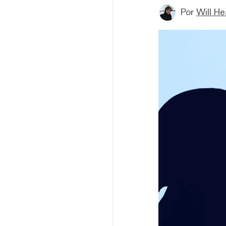
Por
Will H