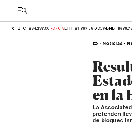
Coin Prices
BTC
$64,237.00
-0.40%
ETH
$1,897.26
0.00%
BNB
$588.7
Noticias
N
Resul
Estad
en la
La Associated 
pretenden lle
de bloques in