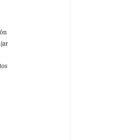
ión
jar
tos