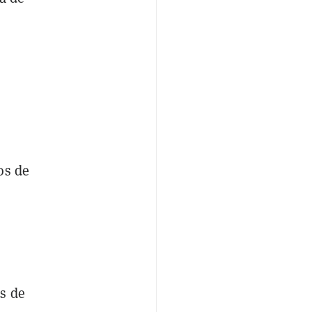
os de
s de