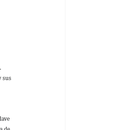
e
.
y sus
lave
na de