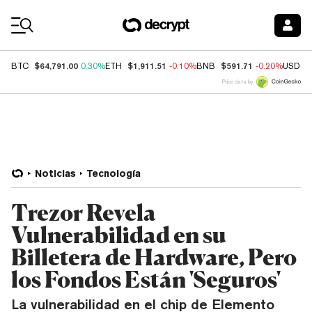
Coin Prices
$64,791.00
$1,911.51
$591.71
BTC
0.30%
ETH
-0.10%
BNB
-0.20%
USDC
Price data by
Noticias
Tecnología
Trezor Revela
Vulnerabilidad en su
Billetera de Hardware, Pero
los Fondos Están 'Seguros'
La vulnerabilidad en el chip de Elemento