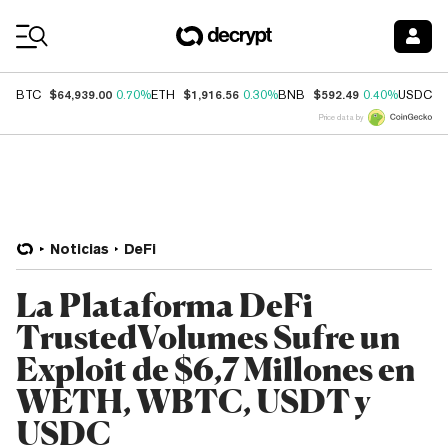
Coin Prices
$64,939.00
$1,916.56
$592.49
$
BTC
0.70%
ETH
0.30%
BNB
0.40%
USDC
Price data by
Noticias
DeFi
La Plataforma DeFi
TrustedVolumes Sufre un
Exploit de $6,7 Millones en
WETH, WBTC, USDT y
USDC