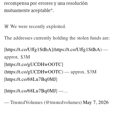
recompensa por errores y una resolución
mutuamente aceptable".
🚨 We were recently exploited.
The addresses currently holding the stolen funds are:
[
https://t.co/Uffg1StIhA
](
https://t.co/Uffg1StIhA
) —
approx. $3M
[
https://t.co/gUCDHwOOTC
]
(
https://t.co/gUCDHwOOTC
) — approx. $3M
[
https://t.co/68Lu7Bq0MJ
]
[
https://t.co/68Lu7Bq0MJ
] —…
— TrustedVolumes (@trustedvolumes)
May 7, 2026