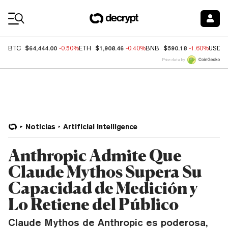
Coin Prices
$64,444.00
$1,908.46
$590.18
BTC
-0.50%
ETH
-0.40%
BNB
-1.60%
USDC
Price data by
Noticias
Artificial Intelligence
Anthropic Admite Que
Claude Mythos Supera Su
Capacidad de Medición y
Lo Retiene del Público
Claude Mythos de Anthropic es poderosa,