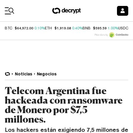
Coin Prices
$64,972.00
$1,919.08
$595.59
$
BTC
0.10%
ETH
0.40%
BNB
1.00%
USDC
Price data by
Noticias
Negocios
Telecom Argentina fue
hackeada con ransomware
de Monero por $7,5
millones.
Los hackers están exigiendo 7,5 millones de