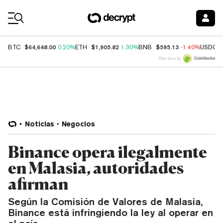
Coin Prices
$64,648.00
$1,905.82
$595.13
BTC
0.20%
ETH
1.30%
BNB
-1.40%
USDC
Price data by
Noticias
Negocios
Binance opera ilegalmente
en Malasia, autoridades
afirman
Según la Comisión de Valores de Malasia,
Binance está infringiendo la ley al operar en