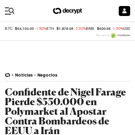
Coin Prices
$64,103.00
$1,878.09
$600.66
BTC
-1.80%
ETH
-2.30%
BNB
-1.30%
USDC
Price data by
Noticias
Negocios
Confidente de Nigel Farage
Pierde $550.000 en
Polymarket al Apostar
Contra Bombardeos de
EEUU a Irán