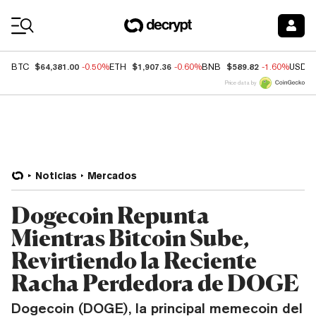
Coin Prices
$64,381.00
$1,907.36
$589.82
BTC
-0.50%
ETH
-0.60%
BNB
-1.60%
USDC
Price data by
Noticias
Mercados
Dogecoin Repunta
Mientras Bitcoin Sube,
Revirtiendo la Reciente
Racha Perdedora de DOGE
Dogecoin (DOGE), la principal memecoin del