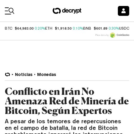
Coin Prices
$64,983.00
$1,918.50
$601.89
$
BTC
0.20%
ETH
0.10%
BNB
0.30%
USDC
Price data by
Noticias
Monedas
Conflicto en Irán No
Amenaza Red de Minería de
Bitcoin, Según Expertos
A pesar de los temores de repercusiones
en el campo de batalla, la red de Bitcoin