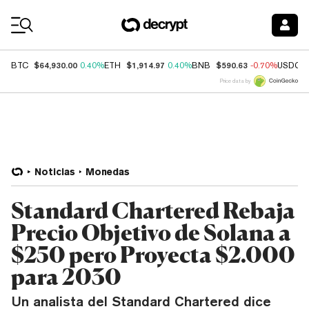
Coin Prices
$64,930.00
$1,914.97
$590.63
BTC
0.40%
ETH
0.40%
BNB
-0.70%
USDC
Price data by
Noticias
Monedas
Standard Chartered Rebaja
Precio Objetivo de Solana a
$250 pero Proyecta $2.000
para 2030
Un analista del Standard Chartered dice