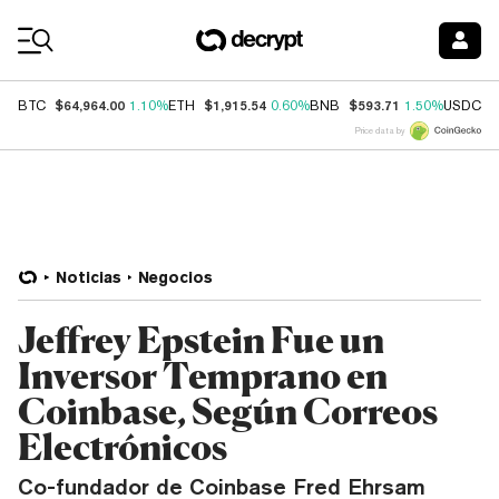
Coin Prices
$64,964.00
$1,915.54
$593.71
$
BTC
1.10%
ETH
0.60%
BNB
1.50%
USDC
Price data by
Noticias
Negocios
Jeffrey Epstein Fue un
Inversor Temprano en
Coinbase, Según Correos
Electrónicos
Co-fundador de Coinbase Fred Ehrsam