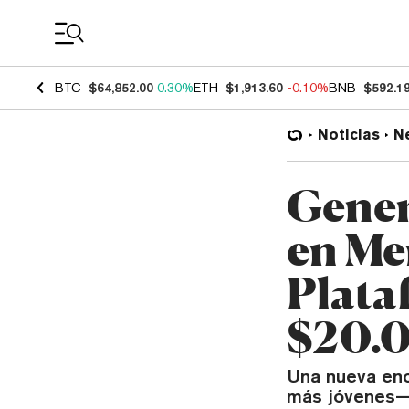
Coin Prices
BTC
$64,852.00
0.30%
ETH
$1,913.60
-0.10%
BNB
$592.1
Noticias
N
Gener
en Me
Plata
$20.0
Una nueva en
más jóvenes—c