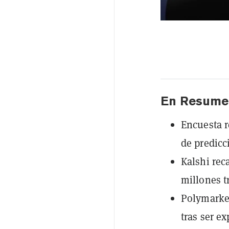
En Resume
Encuesta 
de predicc
Kalshi rec
millones t
Polymarket
tras ser e