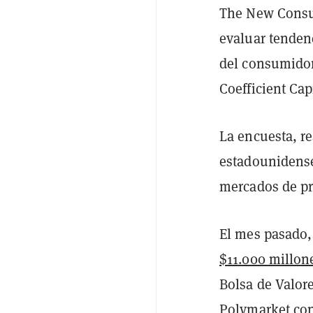
The New Consum
evaluar tenden
del consumidor
Coefficient Cap
La encuesta, r
estadounidense
mercados de pr
El mes pasado,
$11.000 millon
Bolsa de Valor
Polymarket
con