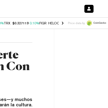
0%
TRX
$0.327119
0.10%
FIGR_HELOC
$1.029
1.00%
HYPE
$54.32
-
Price data by
erte
ón Con
n
nses—y muchos
án la cultura.