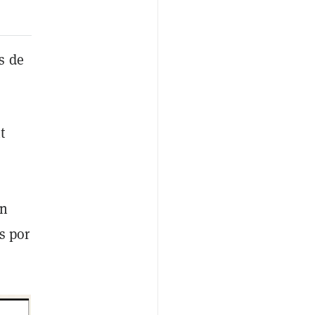
s de
t
ón
s por