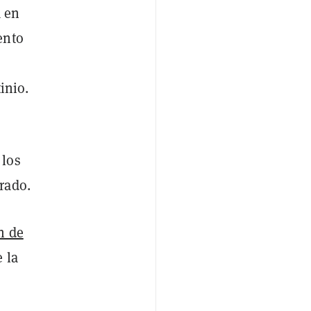
a en
ento
inio.
 los
rado.
n de
 la