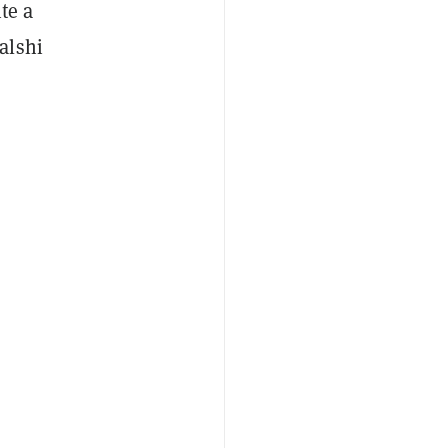
te a
alshi