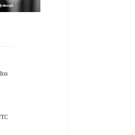
dos
FTC