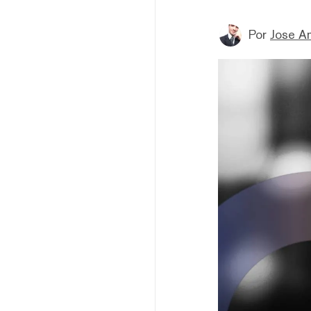
Por
Jose A