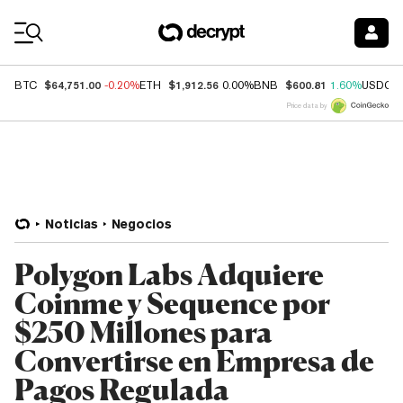
Coin Prices
$64,751.00
$1,912.56
$600.81
BTC
-0.20%
ETH
0.00%
BNB
1.60%
USDC
Price data by
Noticias
Negocios
Polygon Labs Adquiere
Coinme y Sequence por
$250 Millones para
Convertirse en Empresa de
Pagos Regulada