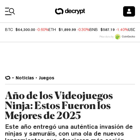
Coin Prices
$64,300.00
$1,899.99
$587.19
BTC
-0.60%
ETH
-0.30%
BNB
-1.40%
USDC
Price data by
Noticias
Juegos
Año de los Videojuegos
Ninja: Estos Fueron los
Mejores de 2025
Este año entregó una auténtica invasión de
ninjas y samuráis, con una ola de nuevos