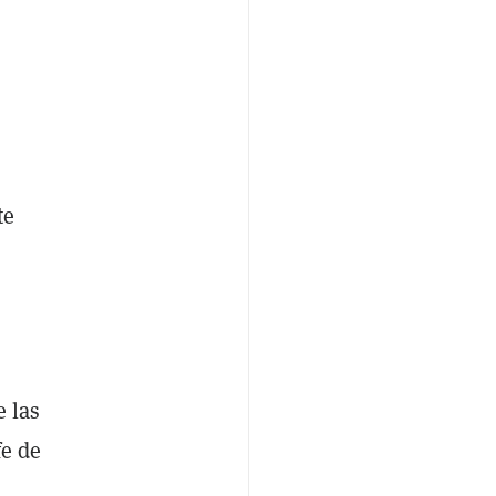
te
e las
fe de