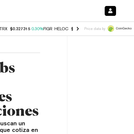
TRX
$0.327315
0.30%
FIGR_HELOC
$1.007
-2.70%
HYPE
$54.32
-1.
Price data by
bs
es
ciones
buscan un
 que cotiza en