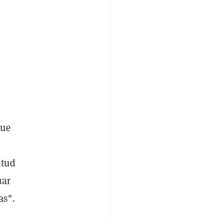
que
itud
uar
as".