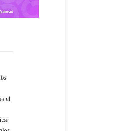
abs
as el
icar
ales