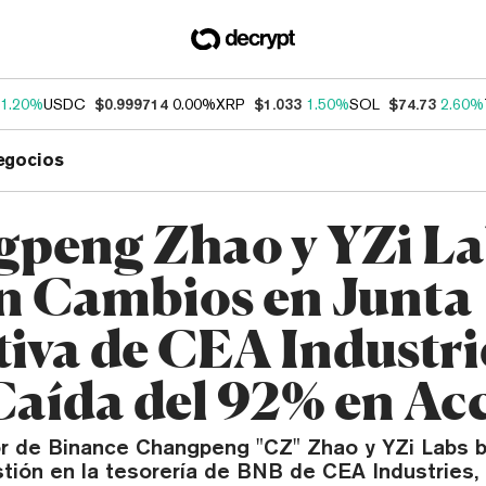
1.20%
USDC
$0.999714
0.00%
XRP
$1.033
1.50%
SOL
$74.73
2.60%
egocios
peng Zhao y YZi La
n Cambios en Junta
tiva de CEA Industri
Caída del 92% en Ac
r de Binance Changpeng "CZ" Zhao y YZi Labs 
tión en la tesorería de BNB de CEA Industries,