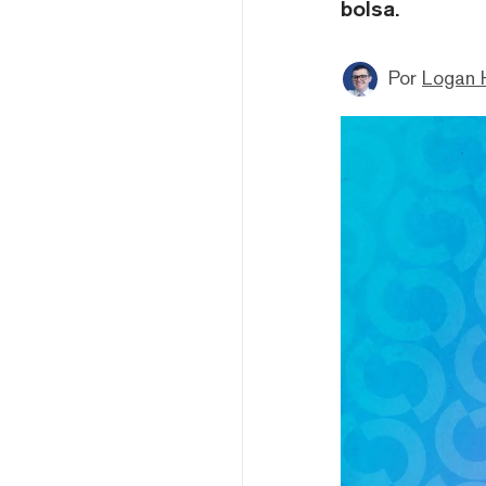
bolsa.
Por
Logan 