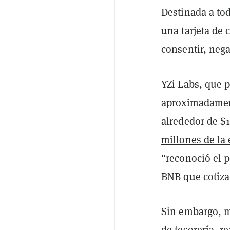
Destinada a to
una tarjeta de
consentir, neg
YZi Labs, que 
aproximadament
alrededor de $
millones de la
"reconoció el p
BNB que cotiza
Sin embargo, m
de tesorería, r