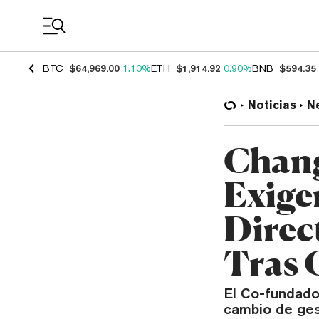
Coin Prices
BTC
$64,969.00
1.10%
ETH
$1,914.92
0.90%
BNB
$594.35
Noticias
N
Chang
Exige
Direc
Tras 
El Co-fundado
cambio de ges