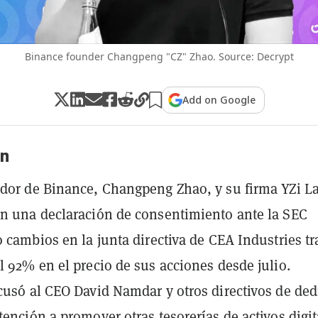
Binance founder Changpeng "CZ" Zhao. Source: Decrypt
Add on Google
n
dor de Binance, Changpeng Zhao, y su firma YZi L
n una declaración de consentimiento ante la SEC
o cambios en la junta directiva de CEA Industries tr
l 92% en el precio de sus acciones desde julio.
cusó al CEO David Namdar y otros directivos de ded
tención a promover otras tesorerías de activos digit