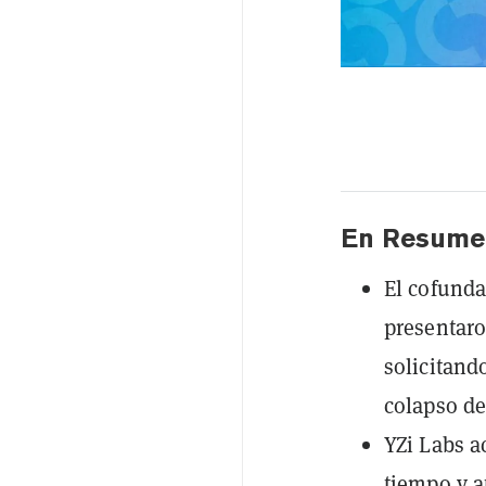
En Resume
El cofunda
presentaro
solicitand
colapso de
YZi Labs a
tiempo y a