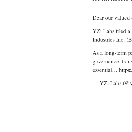
Dear our valued
YZi Labs filed a
Industries Inc. (
As a long-term pa
governance, tran
essential…
https
— YZi Labs (@y