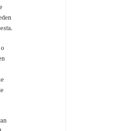
e
ueden
esta.
 o
en
ue
de
lan
l