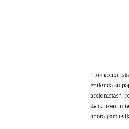
"Los accionist
entienda su pa
accionistas", c
de consentimie
ahora para evit