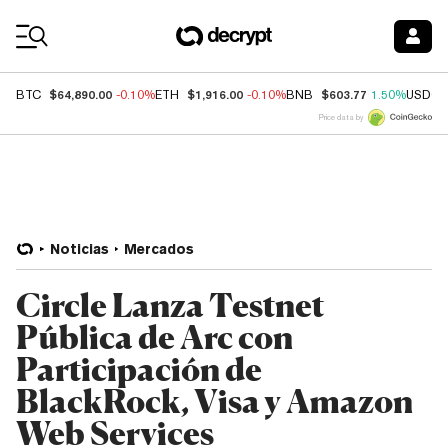
Coin Prices
$64,890.00
$1,916.00
$603.77
BTC
-0.10%
ETH
-0.10%
BNB
1.50%
USDC
Price data by
Noticias
Mercados
Circle Lanza Testnet
Pública de Arc con
Participación de
BlackRock, Visa y Amazon
Web Services