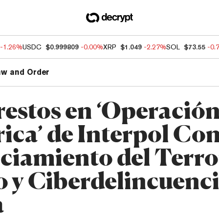
-1.26%
USDC
$0.999809
-0.00%
XRP
$1.049
-2.27%
SOL
$73.55
-0.
aw and Order
restos en ‘Operació
rica’ de Interpol Co
ciamiento del Terr
o y Ciberdelincuenci
a