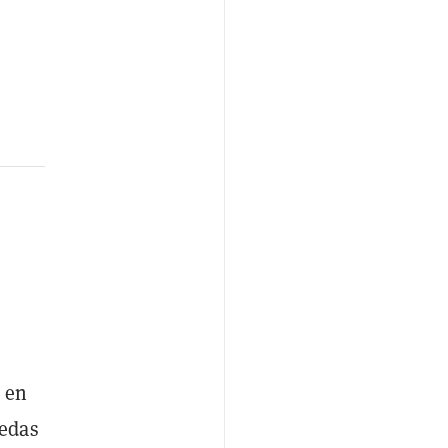
s
 en
nedas