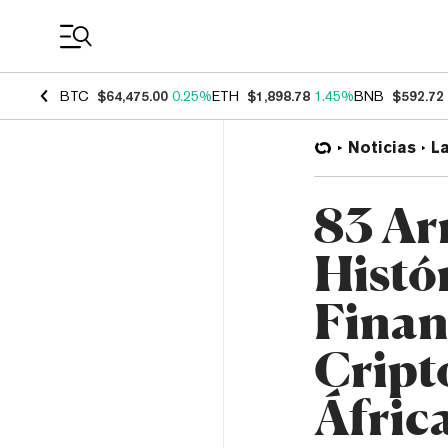
Coin Prices
BTC
$64,475.00
0.25%
ETH
$1,898.78
1.45%
BNB
$592.72
Noticias
L
83 Ar
Histó
Finan
Cript
Áfric