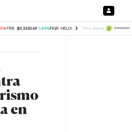
76%
TRX
$0.328249
0.48%
FIGR_HELOC
$1.032
2.95%
HYPE
$56.35
Price data by
n
ntra
orismo
a en