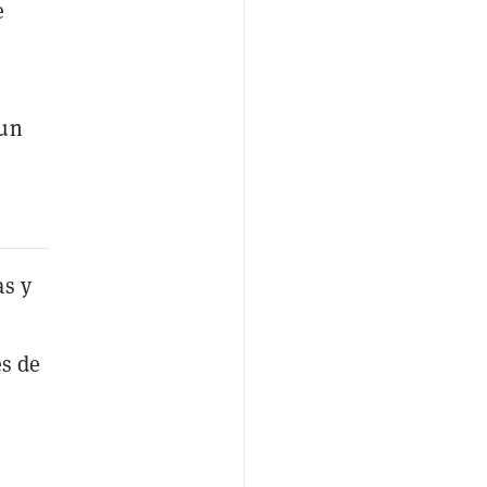
e
 un
as y
es de