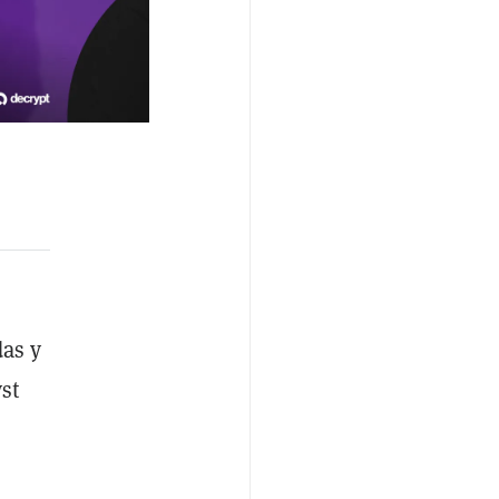
das y
st