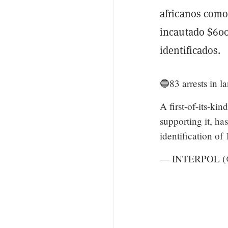
africanos como
incautado $600.
identificados.
🔵83 arrests in l
A first-of-its-kin
supporting it, ha
identification of
— INTERPOL 