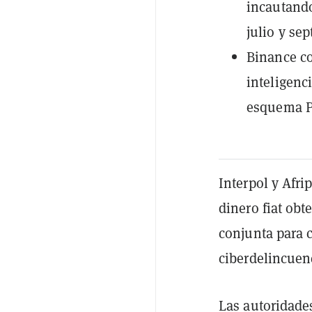
incautando
julio y se
Binance co
inteligenci
esquema P
Interpol y Afr
dinero fiat ob
conjunta para c
ciberdelincuenc
Las autoridades