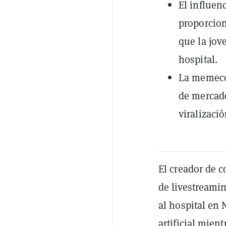
El influen
proporcio
que la jov
hospital.
La memeco
de mercado
viralizaci
El creador de 
de livestreami
al hospital en 
artificial mient