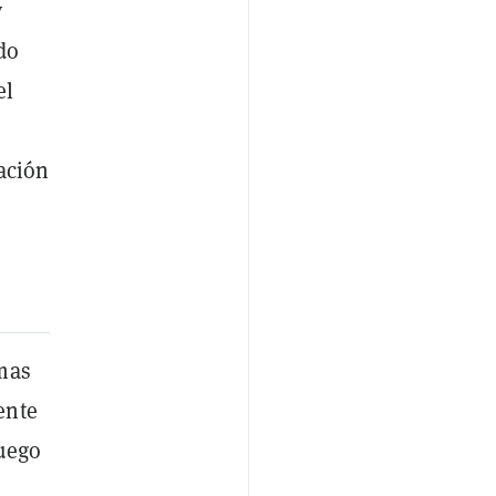
y
do
el
ación
rmas
ente
fuego