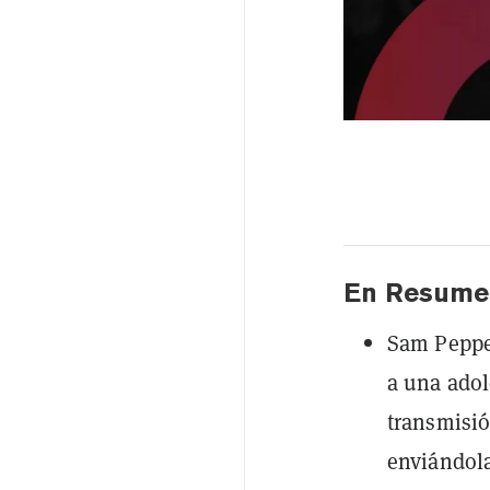
En Resume
Sam Peppe
a una adol
transmisió
enviándola