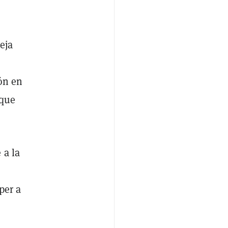
eja
ión en
nque
 a la
per a
]