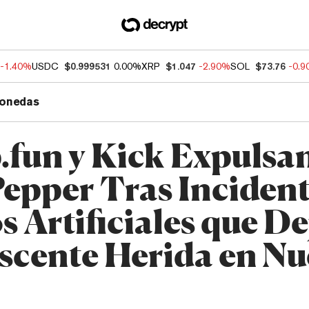
-1.40%
USDC
$0.999531
0.00%
XRP
$1.047
-2.90%
SOL
$73.76
-0.
onedas
fun y Kick Expulsan
epper Tras Incident
 Artificiales que De
scente Herida en Nu