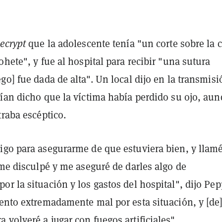
ecrypt
que la adolescente tenía "un corte sobre la c
ohete", y fue al hospital para recibir "una sutura
go] fue dada de alta". Un local dijo en la transmis
bían dicho que la víctima había perdido su ojo, au
traba escéptico.
igo para asegurarme de que estuviera bien, y llamé
 me disculpé y me aseguré de darles algo de
r la situación y los gastos del hospital", dijo Pep
iento extremadamente mal por esta situación, y [de
volveré a jugar con fuegos artificiales".