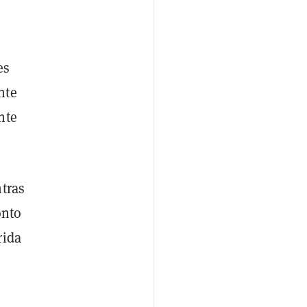
es
nte
nte
ntras
onto
rida