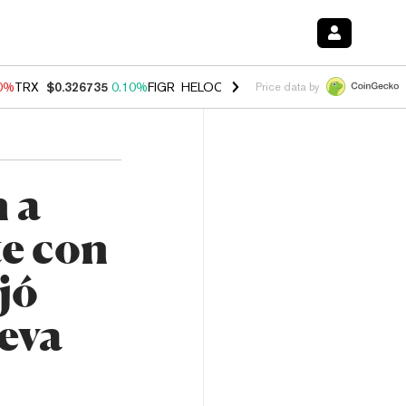
90%
TRX
$0.326735
0.10%
FIGR_HELOC
$1.033
3.00%
HYPE
$56.54
-
Price data by
 a
e con
jó
eva