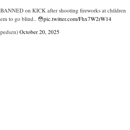
BANNED on KICK after shooting fireworks at children
hem to go blind.. 😳
pic.twitter.com/Fhx7W2rW14
ppedszn)
October 20, 2025