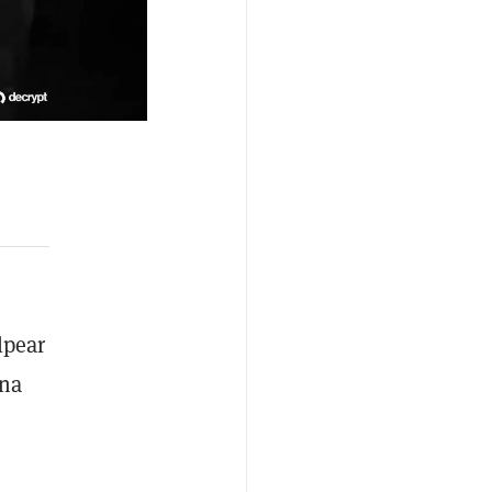
lpear
una