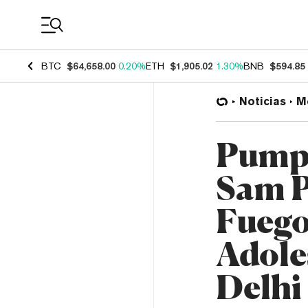
Coin Prices
BTC
$64,658.00
0.20%
ETH
$1,905.02
1.30%
BNB
$594.85
Noticias
M
Pump.
Sam P
Fuegos
Adole
Delhi