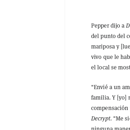
Pepper dijo a
D
del punto del c
mariposa y [lue
vivo que le ha
el local se mos
"Envié a un am
familia. Y [yo]
compensación po
Decrypt
. "Me s
ninguna manera 