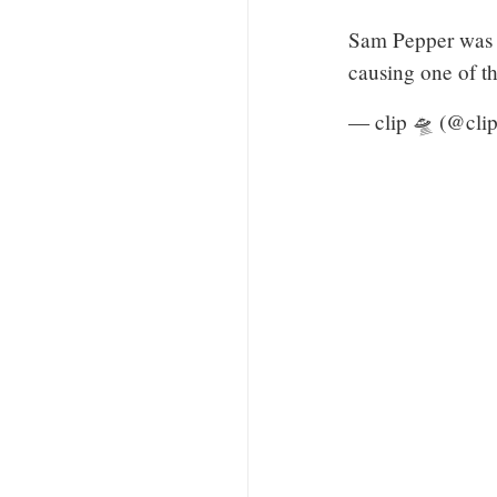
Sam Pepper was 
causing one of t
— clip 🛸 (@cli