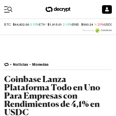
Coin Prices
$64,822.00
$1,915.01
$593.24
BTC
0.70%
ETH
2.10%
BNB
-1.20%
USDC
Price data by
Noticias
Monedas
Coinbase Lanza
Plataforma Todo en Uno
Para Empresas con
Rendimientos de 4,1% en
USDC