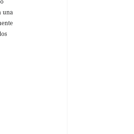
bo
a una
mente
los