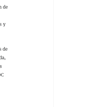
n de
s y
s de
da,
s
DC