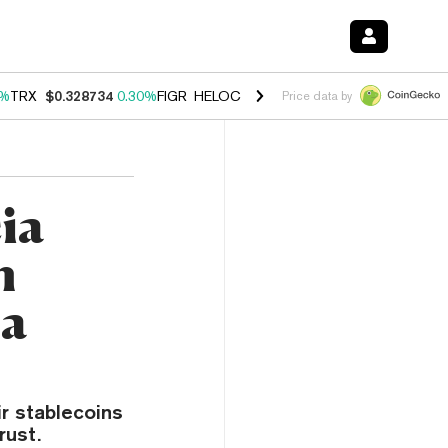
0%
TRX
$0.328734
0.30%
FIGR_HELOC
$1.007
-2.70%
HYPE
$54.35
-
Price data by
ia
n
ia
ir stablecoins
rust.