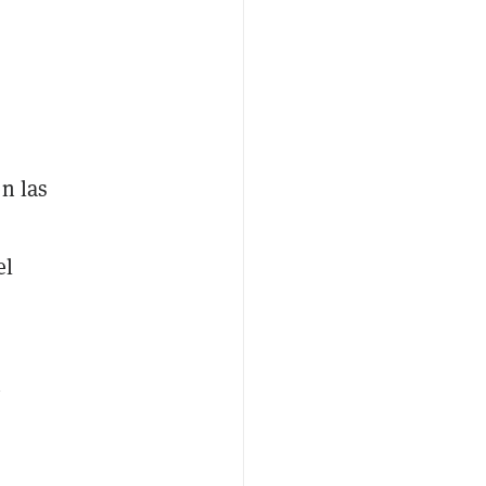
n las
el
n