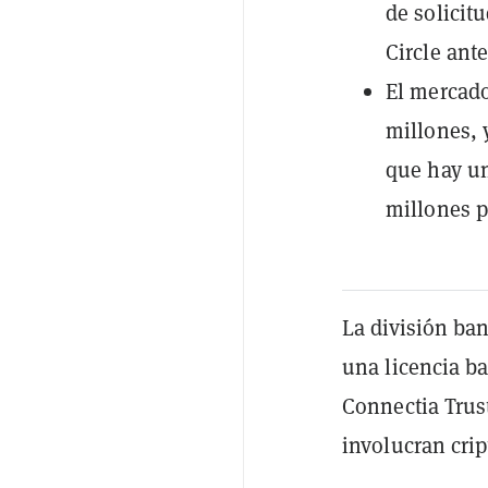
de solicit
Circle ant
El mercado
millones, 
que hay un
millones p
La división ban
una licencia ba
Connectia Trust
involucran cri