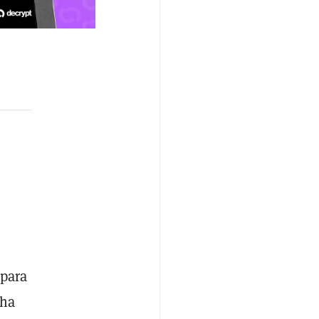
 para
cha