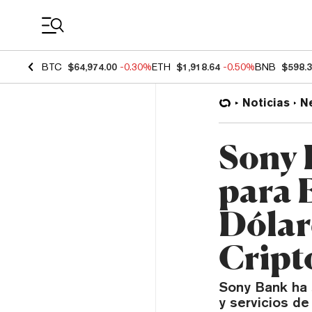
Coin Prices
BTC
$64,974.00
-0.30%
ETH
$1,918.64
-0.50%
BNB
$598.
Noticias
N
Sony 
para 
Dólar
Cript
Sony Bank ha s
y servicios de