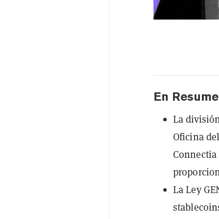
En Resume
La divisió
Oficina de
Connectia 
proporcion
La Ley GEN
stablecoi