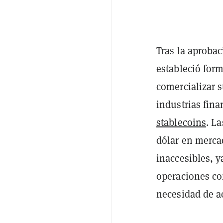
Tras la aproba
estableció fo
comercializar 
industrias fina
stablecoins
. L
dólar en merca
inaccesibles, y
operaciones con
necesidad de a