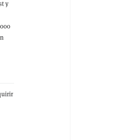
st y
.000
en
uirir