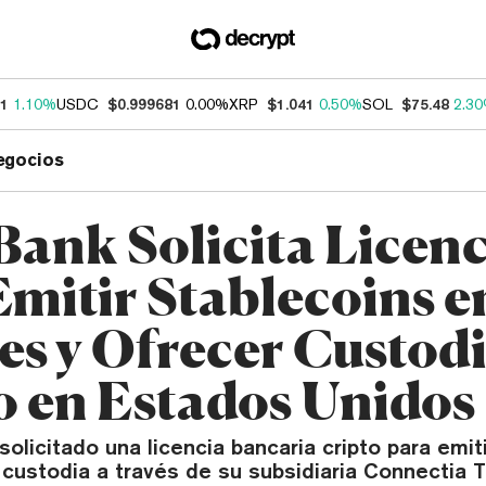
31
1.10%
USDC
$0.999681
0.00%
XRP
$1.041
0.50%
SOL
$75.48
2.3
egocios
Bank Solicita Licenc
Emitir Stablecoins e
es y Ofrecer Custod
o en Estados Unidos
olicitado una licencia bancaria cripto para emit
 custodia a través de su subsidiaria Connectia T