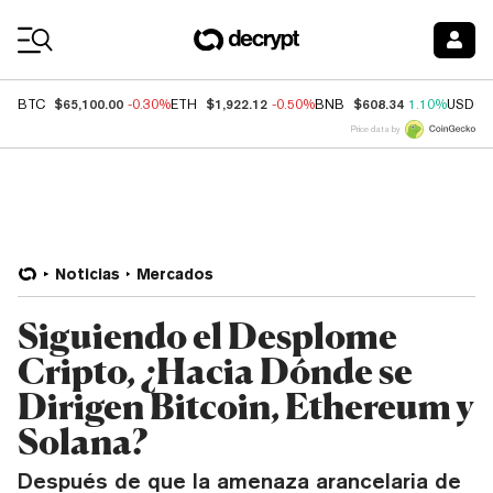
Coin Prices
$65,100.00
$1,922.12
$608.34
BTC
-0.30%
ETH
-0.50%
BNB
1.10%
USDC
Price data by
Noticias
Mercados
Siguiendo el Desplome
Cripto, ¿Hacia Dónde se
Dirigen Bitcoin, Ethereum y
Solana?
Después de que la amenaza arancelaria de