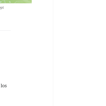
ypt
 los