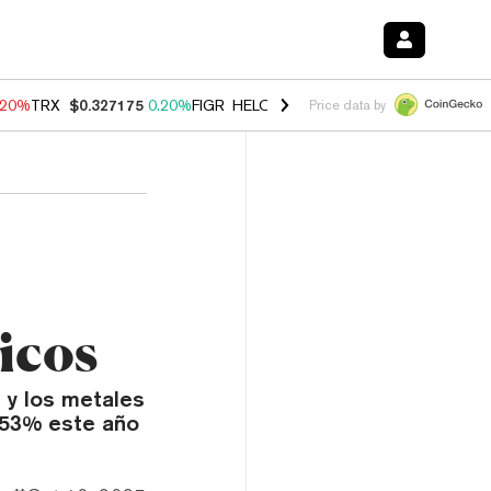
.20%
TRX
$0.327175
0.20%
FIGR_HELOC
$1.028
0.80%
HYPE
$54.44
Price data by
icos
 y los metales
 53% este año