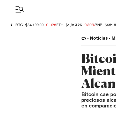
Coin Prices
BTC
$64,799.00
-0.10%
ETH
$1,913.26
-0.30%
BNB
$591.
Noticias
M
Bitco
Mientr
Alcan
Bitcoin cae p
preciosos alc
en comparació