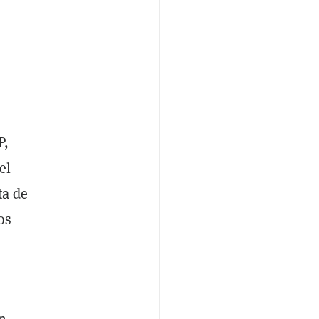
P,
el
ta de
os
ón