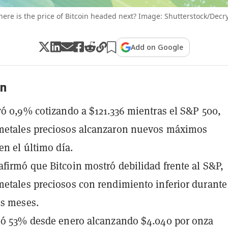
ere is the price of Bitcoin headed next? Image: Shutterstock/Decr
Add on Google
n
yó 0,9% cotizando a $121.336 mientras el S&P 500,
metales preciosos alcanzaron nuevos máximos
en el último día.
firmó que Bitcoin mostró debilidad frente al S&P,
etales preciosos con rendimiento inferior durante
os meses.
ió 53% desde enero alcanzando $4.040 por onza