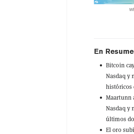
Wh
En Resume
Bitcoin ca
Nasdaq y 
históricos 
Maartunn a
Nasdaq y m
últimos d
El oro sub