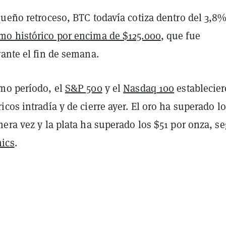
queño retroceso, BTC todavía cotiza dentro del 3,8
o histórico por encima de $125.000
, que fue
ante el fin de semana.
mo período, el
S&P 500
y el
Nasdaq 100
establecie
cos intradía y de cierre ayer. El oro ha superado l
era vez y la plata ha superado los $51 por onza, s
ics
.