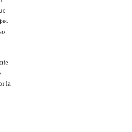
que
as.
so
ente
o
or la