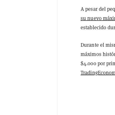
A pesar del pe
su nuevo máxim
establecido dur
Durante el mis
máximos históri
$4.000 por prim
TradingEconom