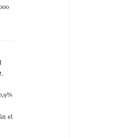
000
l
t
.
 0,9%
ún el