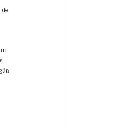
% de
ron
os
egún