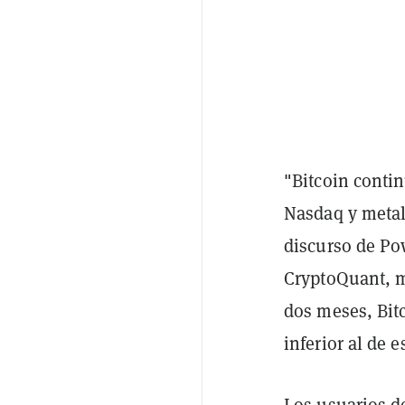
"Bitcoin conti
Nasdaq y metale
discurso de Po
CryptoQuant, m
dos meses, Bit
inferior al de e
Los usuarios d