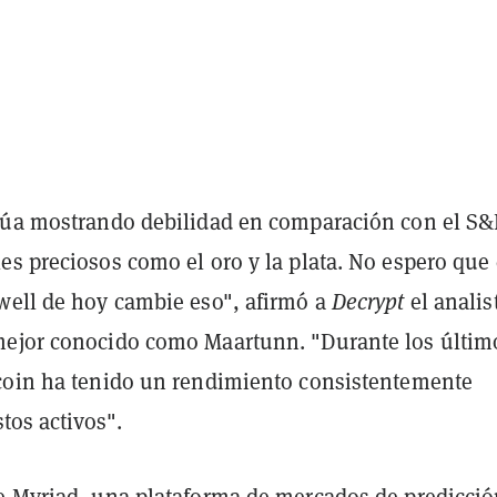
núa mostrando debilidad en comparación con el S&
s preciosos como el oro y la plata. No espero que 
well de hoy cambie eso", afirmó a
Decrypt
el analis
ejor conocido como Maartunn. "Durante los últim
coin ha tenido un rendimiento consistentemente
stos activos".
e Myriad, una plataforma de mercados de predicci