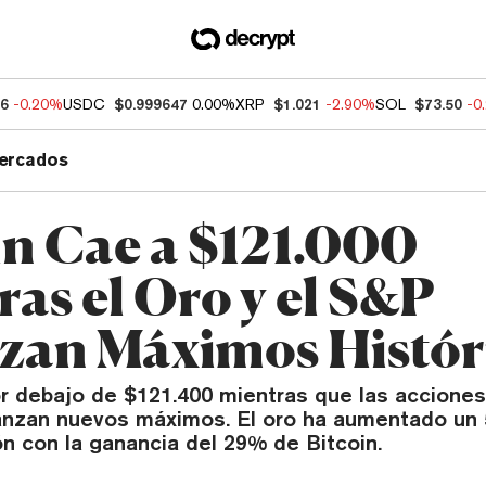
96
-0.20%
USDC
$0.999647
0.00%
XRP
$1.021
-2.90%
SOL
$73.50
-0
ercados
in Cae a $121.000
as el Oro y el S&P
zan Máximos Histór
or debajo de $121.400 mientras que las acciones
anzan nuevos máximos. El oro ha aumentado un
n con la ganancia del 29% de Bitcoin.