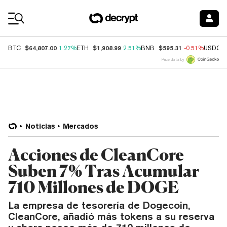
Coin Prices
$64,807.00
$1,908.99
$595.31
BTC
1.27%
ETH
2.51%
BNB
-0.51%
USDC
Price data by
Noticias
Mercados
Acciones de CleanCore
Suben 7% Tras Acumular
710 Millones de DOGE
La empresa de tesorería de Dogecoin,
CleanCore, añadió más tokens a su reserva