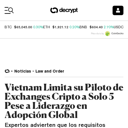
Coin Prices
$65,045.00
$1,921.12
$604.40
$
BTC
0.30%
ETH
0.20%
BNB
2.70%
USDC
Price data by
Noticias
Law and Order
Vietnam Limita su Piloto de
Exchanges Cripto a Solo 5
Pese a Liderazgo en
Adopción Global
Expertos advierten que los requisitos