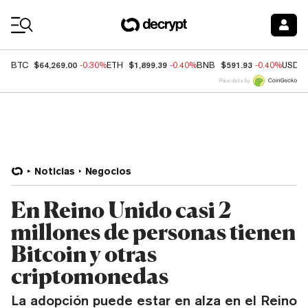
Coin Prices
$64,269.00
$1,899.39
$591.93
BTC
-0.30%
ETH
-0.40%
BNB
-0.40%
USDC
Price data by
Noticias
Negocios
En Reino Unido casi 2
millones de personas tienen
Bitcoin y otras
criptomonedas
La adopción puede estar en alza en el Reino