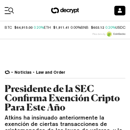
Coin Prices
$64,915.00
$1,911.41
$603.12
$
BTC
0.20%
ETH
0.00%
BNB
0.20%
USDC
Price data by
Noticias
Law and Order
Presidente de la SEC
Confirma Exención Cripto
Para Este Año
Atkins ha insinuado anteriormente la
exención de ciertas transacciones de