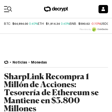
Coin Prices
$64,994.00
$1,914.34
$590.62
BTC
0.40%
ETH
0.40%
BNB
-0.70%
USDC
Price data by
Noticias
Monedas
SharpLink Recompra 1
Millón de Acciones:
Tesorería de Ethereum se
Mantiene en $3.800
Millones