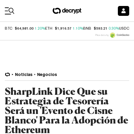
Coin Prices
$64,981.00
$1,916.57
$593.21
$
BTC
1.20%
ETH
1.10%
BNB
0.30%
USDC
Price data by
Noticias
Negocios
SharpLink Dice Que su
Estrategia de Tesorería
Será un 'Evento de Cisne
Blanco' Para la Adopción de
Ethereum