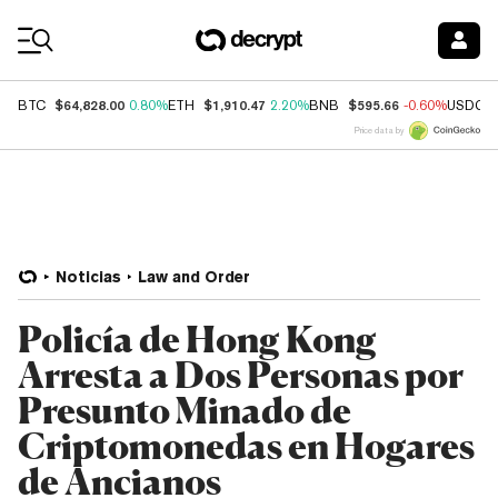
Coin Prices
$64,828.00
$1,910.47
$595.66
BTC
0.80%
ETH
2.20%
BNB
-0.60%
USDC
Price data by
Noticias
Law and Order
Policía de Hong Kong
Arresta a Dos Personas por
Presunto Minado de
Criptomonedas en Hogares
de Ancianos