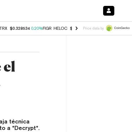
TRX
$0.328534
0.20%
FIGR_HELOC
$1.007
-2.70%
HYPE
$54.78
-2.
Price data by
 el
n
aja técnica
o a *Decrypt*.