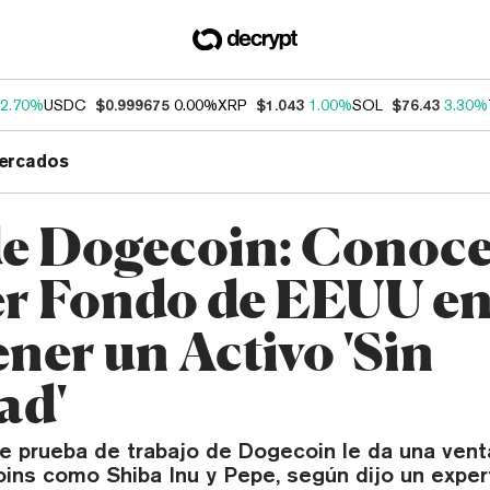
2.70%
USDC
$0.999675
0.00%
XRP
$1.043
1.00%
SOL
$76.43
3.30%
ercados
e Dogecoin: Conoce
r Fondo de EEUU e
ner un Activo 'Sin
ad'
e prueba de trabajo de Dogecoin le da una vent
ns como Shiba Inu y Pepe, según dijo un expert