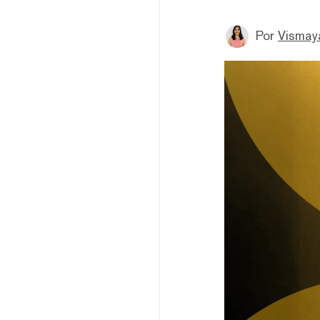
Por
Vismay