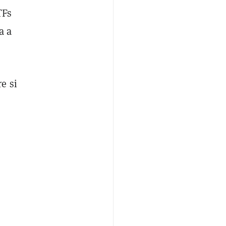
TFs
a a
e si