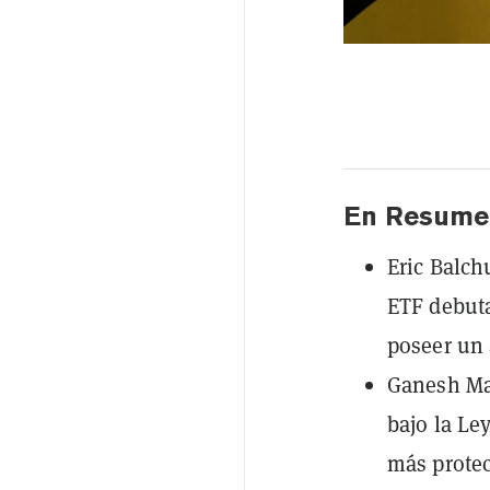
En Resume
Eric Balc
ETF debuta
poseer un 
Ganesh Mah
bajo la Le
más protec