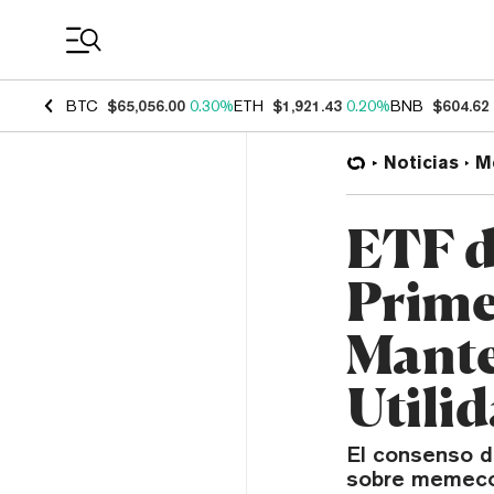
Coin Prices
BTC
$65,056.00
0.30%
ETH
$1,921.43
0.20%
BNB
$604.62
Noticias
M
ETF d
Prime
Mante
Utilid
El consenso d
sobre memecoi