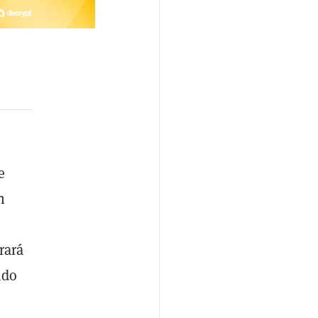
e
n
rará
ndo