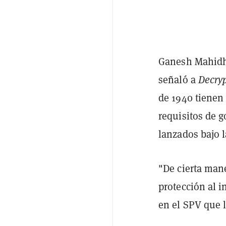
Ganesh Mahidha
señaló a
Decry
de 1940 tienen
requisitos de 
lanzados bajo l
"De cierta mane
protección al i
en el SPV que l