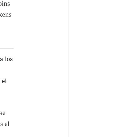
oins
okens
a los
 el
se
s el