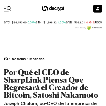
Coin Prices
$64,453.00
$1,896.32
$592.01
BTC
0.07%
ETH
1.20%
BNB
-1.64%
USDC
Price data by
Noticias
Monedas
Por Qué el CEO de
SharpLink Piensa Que
Regresará el Creador de
Bitcoin, Satoshi Nakamoto
Joseph Chalom, co-CEO de la empresa de